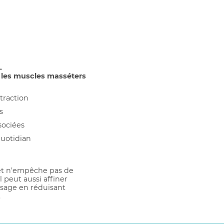
.
s les muscles masséters
traction
s
sociées
quotidian
 et n’empêche pas de
 peut aussi affiner
isage en réduisant
.