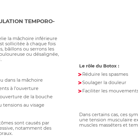
CULATION TEMPORO-
relie la mâchoire inférieure
t sollicitée à chaque fois
 bâillons ou serrons les
douloureuse ou désalignée,
.
Le rôle du Botox :
Réduire les spasmes
ou dans la mâchoire
Soulager la douleur
ts à l’ouverture
Faciliter les mouvement
’ouverture de la bouche
u tensions au visage
Dans certains cas, ces sy
une tension musculaire e
ptômes sont causés par
muscles masséters et tem
cessive, notamment des
oraux.