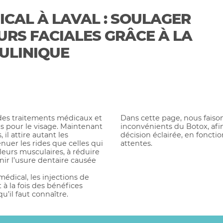
CAL À LAVAL : SOULAGER
RS FACIALES GRÂCE À LA
ULINIQUE
 des traitements médicaux et
Dans cette page, nous faison
es pour le visage. Maintenant
inconvénients du Botox, afi
il attire autant les
décision éclairée, en foncti
nuer les rides que celles qui
attentes.
eurs musculaires, à réduire
nir l’usure dentaire causée
dical, les injections de
à la fois des bénéfices
u’il faut connaître.