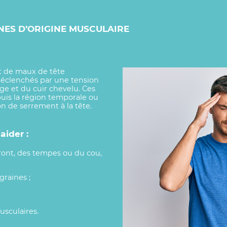
NES D’ORIGINE MUSCULAIRE
t de maux de tête
éclenchés par une tension
ge et du cuir chevelu. Ces
uis la région temporale ou
 de serrement à la tête.
ider :
ront, des tempes ou du cou,
raines ;
usculaires.