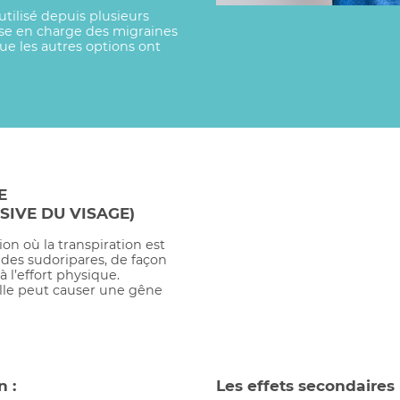
tilisé depuis plusieurs
ise en charge des migraines
e les autres options ont
E
SIVE DU VISAGE)
on où la transpiration est
ndes sudoripares, de façon
 l’effort physique.
elle peut causer une gêne
 :
Les effets secondaires 