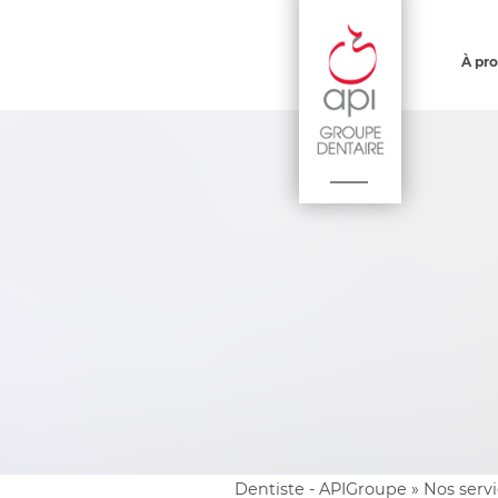
À pr
Dentiste - APIGroupe
»
Nos serv