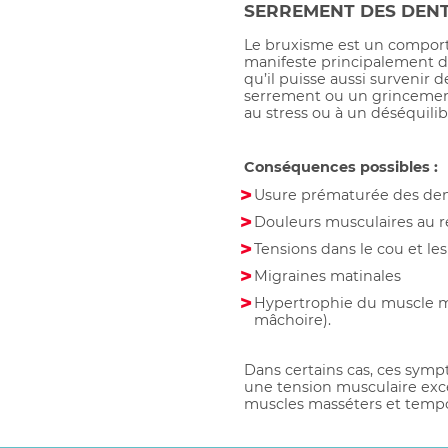
SERREMENT DES DENT
Le bruxisme est un comport
manifeste principalement d
qu’il puisse aussi survenir de
serrement ou un grincement
au stress ou à un déséquili
Conséquences possibles :
Usure prématurée des de
Douleurs musculaires au r
Tensions dans le cou et le
Migraines matinales
Hypertrophie du muscle m
mâchoire).
Dans certains cas, ces sym
une tension musculaire ex
muscles masséters et temp