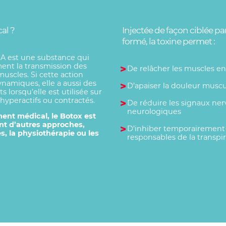
al ?
Injectée de façon ciblée pa
formé, la toxine permet :
 A est une substance qui
ent la transmission des
De relâcher les muscles e
muscles. Si cette action
ynamiques, elle a aussi des
D’apaiser la douleur muscul
 lorsqu’elle est utilisée sur
hyperactifs ou contractés.
De réduire les signaux nerv
neurologiques
ment médical, le Botox est
nt d’autres approches,
D’inhiber temporairement 
, la physiothérapie ou les
responsables de la transpir