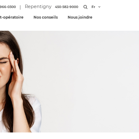
Repentigny
|
966-0300
450-582-9000
Fr
st-opératoire
Nos conseils
Nous joindre