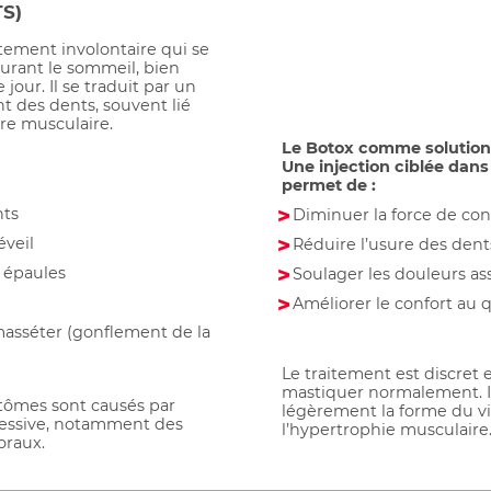
S)
ement involontaire qui se
urant le sommeil, bien
 jour. Il se traduit par un
 des dents, souvent lié
bre musculaire.
Le Botox comme solution
Une injection ciblée dan
permet de :
nts
Diminuer la force de con
éveil
Réduire l’usure des dent
s épaules
Soulager les douleurs as
Améliorer le confort au 
asséter (gonflement de la
Le traitement est discret
mastiquer normalement. Il
ptômes sont causés par
légèrement la forme du v
cessive, notamment des
l’hypertrophie musculaire
oraux.