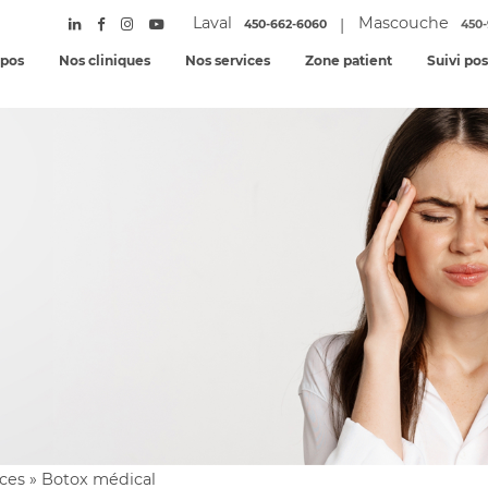
Laval
Mascouche
|
450-662-6060
450-
opos
Nos cliniques
Nos services
Zone patient
Suivi po
ices
»
Botox médical