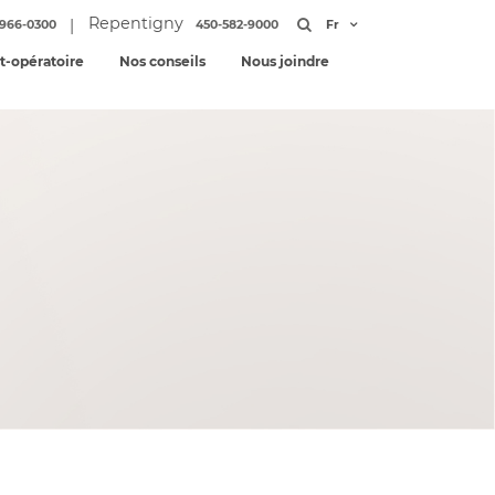
Repentigny
|
966-0300
450-582-9000
Fr
st-opératoire
Nos conseils
Nous joindre