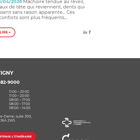
0/04/2026
Mâchoire tendue au réveil,
ux de tête qui reviennent, dents qui
usent sans raison apparente… Ces
conforts sont plus fréquents...
LIRE +
IGNY
582-9000
11:00 – 20:00
11:00 – 20:00
08:00 – 17:00
08:00 – 17:00
08:00 – 14:00
re-Dame, suite 300,
 J6A 2W5
TENIR L’ITINÉRAIRE