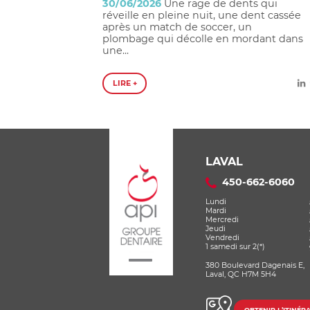
30/06/2026
Une rage de dents qui
réveille en pleine nuit, une dent cassée
après un match de soccer, un
plombage qui décolle en mordant dans
une...
LIRE +
LAVAL
450-662-6060
Lundi
Mardi
Mercredi
Jeudi
Vendredi
1 samedi sur 2(*)
380 Boulevard Dagenais E,
Laval, QC H7M 5H4
OBTENIR L’ITINÉRA