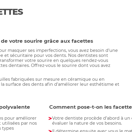
ETTES
 de votre sourire grâce aux facettes
pour masquer ses imperfections, vous avez besoin d’une
 et sécuritaire pour vos dents. Nos dentistes sont
ransformer votre sourire en quelques rendez-vous
ttes dentaires. Offrez-vous le sourire dont vous avez
uilles fabriquées sur mesure en céramique ou en
 la surface des dents afin d’améliorer leur esthétisme et
 polyvalente
Comment pose-t-on les facettes
es pour améliorer
Votre dentiste procède d’abord à un
 utilisées par nos
évaluer la nature de vos besoins.
s types
Il détermine ensuite avec vous le maté