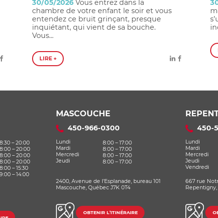
30/05/2026
Vous entrez dans la
3
chambre de votre enfant le soir et vous
ma
entendez ce bruit grinçant, presque
s’
inquiétant, qui vient de sa bouche.
in
Vous...
LIRE +
MASCOUCHE
REPENT
450-966-0300
450-
Lundi
Lundi
8:30 – 20:00
8:00 – 17:00
Mardi
Mardi
8:00 – 20:00
8:00 – 17:00
Mercredi
Mercredi
8:00 – 20:00
8:00 – 17:00
Jeudi
Jeudi
8:00 – 20:00
8:00 – 17:00
Vendredi
8:00 – 15:30
9:00 – 14:00
2400, Avenue de l’Esplanade, bureau 101
667 rue Not
Mascouche, Québec J7K 0T4
Repentigny,
OBTENIR L’ITINÉRAIRE
OB
IRE