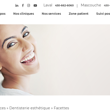
Laval
Mascouche
|
450-662-6060
450-
opos
Nos cliniques
Nos services
Zone patient
Suivi po
ices
»
Dentisterie esthétique
»
Facettes