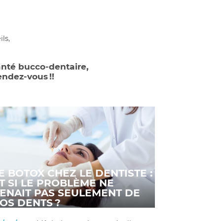
ls,
anté bucco-dentaire,
endez-vous !!
E BOTOX CHEZ LE DENTISTE :
T SI LE PROBLÈME NE
ENAIT PAS SEULEMENT DE
OS DENTS ?