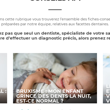
ns cette rubrique vous trouverez l’ensemble des fiches-consei
préparées par notre équipe, relatives aux facettes dentaires.
z pas que seul un dentiste, spécialiste de votre s
e d’effectuer un diagnostic précis, alors prenez r
L
L :
BRUXISME : MON ENFANT
E
GRINCE DES DENTS LA NUIT,
V
EST-CE NORMAL ?
V