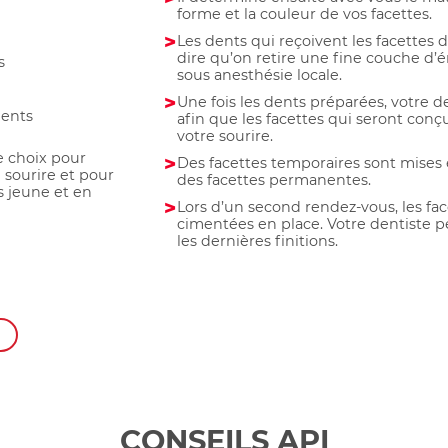
forme et la couleur de vos facettes.
Les dents qui reçoivent les facettes d
dire qu’on retire une fine couche d’é
s
sous anesthésie locale.
Une fois les dents préparées, votre 
dents
afin que les facettes qui seront con
votre sourire.
e choix pour
Des facettes temporaires sont mises 
 sourire et pour
des facettes permanentes.
s jeune et en
Lors d’un second rendez-vous, les f
cimentées en place. Votre dentiste peu
les dernières finitions.
CONSEILS API