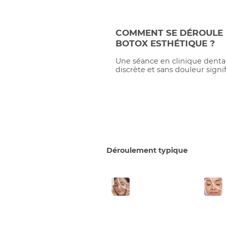
COMMENT SE DÉROULE 
BOTOX ESTHÉTIQUE ?
Une séance en clinique denta
discrète et sans douleur signif
Déroulement typique
1
2
Consultation
d’évaluation
ph
on discute de