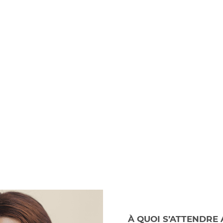
injections et lors
précises et 
 rendez-vous de
douleur, à l’
suivi (deux
de f
semaines plus
aiguilles, 
ard) pour évaluer
les musc
les résultats.
cibl
À QUOI S’ATTENDRE