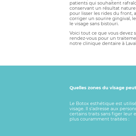
patients qui souhaitent rafraî
conservant un résultat naturel
pour lisser les rides du front,
corriger un sourire gingival,
le visage sans bistouri.
Voici tout ce que vous devez 
rendez-vous pour un traiteme
notre clinique dentaire à Laval
Quelles zones du visage peut-
Le Botox esthétique est util
visage. Il s’adresse aux perso
certains traits sans figer leur 
plus couramment traitées :