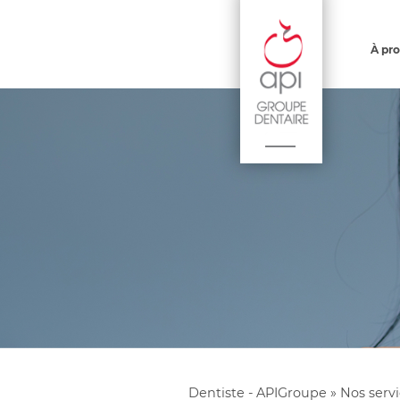
À pr
Dentiste - APIGroupe
»
Nos serv