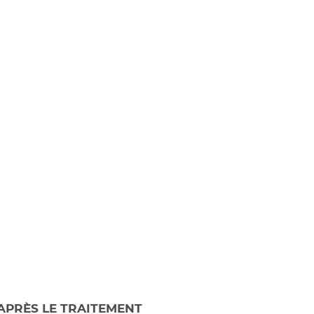
sans
aide
ines
dans
les
és ;
 APRÈS LE TRAITEMENT