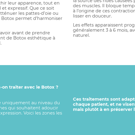
la source des rides causées
chir leur apparence, tout en
des muscles. Il bloque temp
 et expressif. Que ce soit
à l’origine de ces contracti
 atténuer les pattes-d’oie ou
lisser en douceur.
 le Botox permet d’harmoniser
Les effets apparaissent pro
généralement 3 à 6 mois, ave
savoir avant de prendre
naturel.
nt de Botox esthétique à
.
on traiter avec le Botox ?
Ces traitements sont adapt
isé uniquement au niveau du
chaque patient, et ne visen
nnes qui souhaitent adoucir
mais plutôt à en préserver l’
expression. Voici les zones les