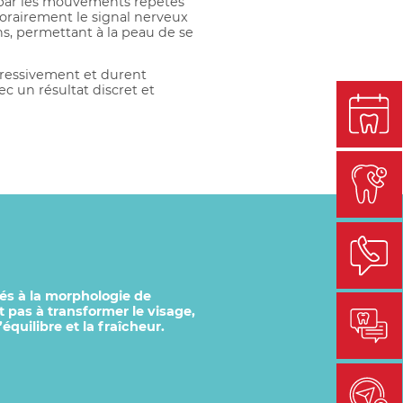
 par les mouvements répétés
orairement le signal nerveux
ons, permettant à la peau de se
gressivement et durent
c un résultat discret et
és à la morphologie de
t pas à transformer le visage,
équilibre et la fraîcheur.