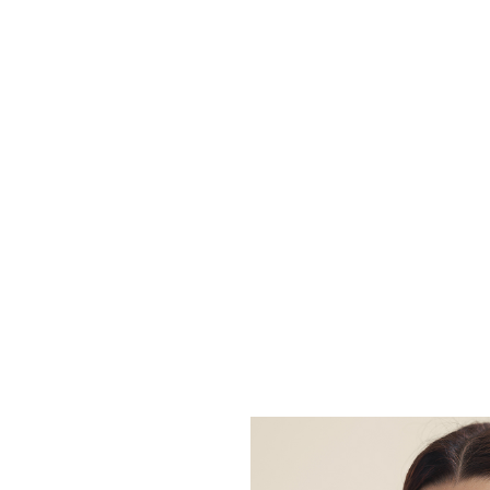
vos objectifs, de
vos antécédents
du
médicaux et de
la stratégie de
traitement ;
t