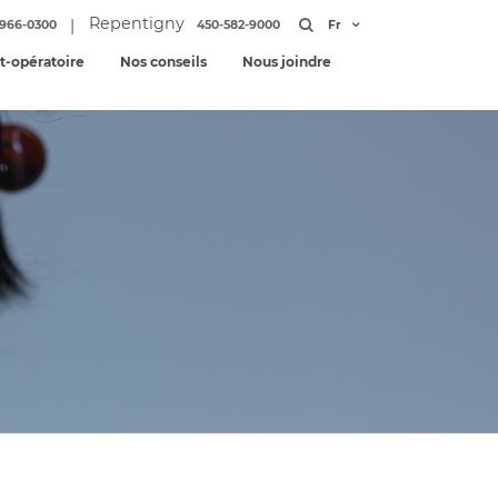
Repentigny
|
966-0300
450-582-9000
Fr
st-opératoire
Nos conseils
Nous joindre