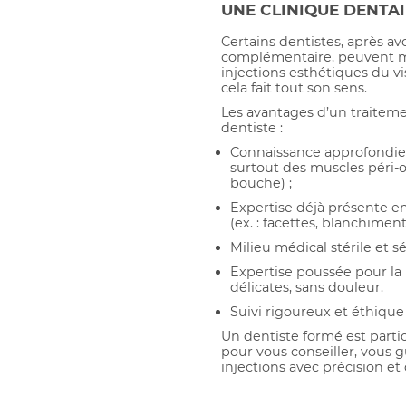
UNE CLINIQUE DENTAI
Certains dentistes, après av
complémentaire, peuvent m
injections esthétiques du vi
cela fait tout son sens.
Les avantages d’un traiteme
dentiste :
Connaissance approfondie d
surtout des muscles péri-o
bouche) ;
Expertise déjà présente e
(ex. : facettes, blanchiment
Milieu médical stérile et sé
Expertise poussée pour la r
délicates, sans douleur.
Suivi rigoureux et éthique
Un dentiste formé est parti
pour vous conseiller, vous gu
injections avec précision et 