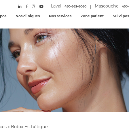
Laval
Mascouche
|
450-662-6060
450-
opos
Nos cliniques
Nos services
Zone patient
Suivi po
ices
»
Botox Esthétique