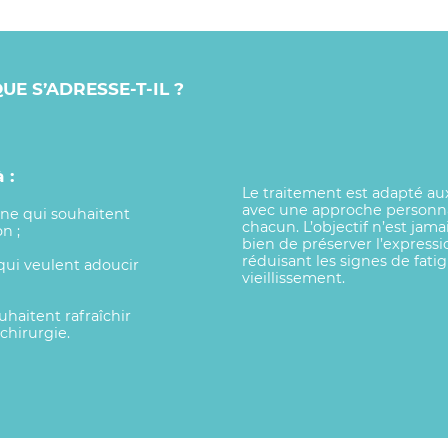
UE S’ADRESSE-T-IL ?
 :
Le traitement est adapté a
avec une approche personnal
ine qui souhaitent
chacun. L’objectif n’est jamai
n ;
bien de préserver l’expressio
réduisant les signes de fati
qui veulent adoucir
vieillissement.
uhaitent rafraîchir
 chirurgie.