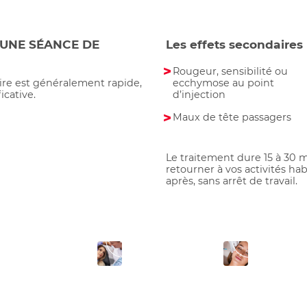
UNE SÉANCE DE
Les effets secondaires 
Rougeur, sensibilité ou
ecchymose au point
ire est généralement rapide,
d’injection
icative.
Maux de tête passagers
Le traitement dure 15 à 30 
retourner à vos activités h
après, sans arrêt de travail.
3
4
Prise de
Préparation
Injecti
otosgraphies
de la peau et
préci
désinfection
réalisés avant les
Inject