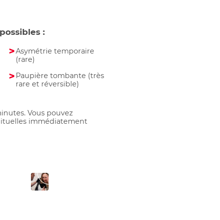
possibles :
Asymétrie temporaire
(rare)
Paupière tombante (très
rare et réversible)
minutes. Vous pouvez
abituelles immédiatement
5
ons
Conseils
ses
post-
traitement
ions