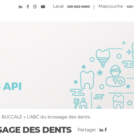
Laval
Mascouche
|
450-662-6060
450-
 BUCCALE
»
L’ABC du brossage des dents
SAGE DES DENTS
Partager :