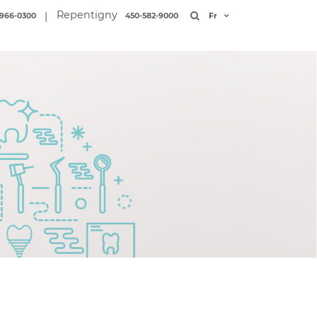
Repentigny
|
966-0300
450-582-9000
Fr