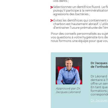
vos dents ;
Sélectionnez un dentifrice fluoré. Le 
puisqu’il participe à la reminéralisatio
agressions des bactéries ;
Évitez les dentifrices qui contiennent
charbon est hautement abrasif. L’util
d’entrainer l’usure prématurée de l’ém
Pour des conseils personnalisés au suj
vos questions à votre hygiéniste lors d
nous formons une équipe pour que vous 
Dr Jacques 
de l’orthod
Dr Léonard 
dentaire à l’
offre un ser
En tant que 
Approuvé par Dr.
formations p
Jacques Léonard
corresponde
Dr. Jacques