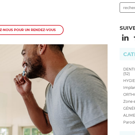
SUIV
Z-NOUS POUR UN RENDEZ-VOUS
CAT
DENTI
(52)
HYGIE
Implan
ORTHO
Zone e
GÉNÉR
ALIME
Parodo