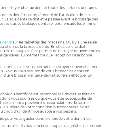
ur nettoyer chaque dent et toutes les surfaces dentaires.
 dents doit être complémenté de l’utilisation de la soie
ur. La soie dentaire doit être passée avant le brossage des
s résidus et la plaque dentaire, pour ensuite les éliminer
à dents
sur les tablettes des magasins. Or, il y a une seule
au choix de la brosse à dents. En effet, celle-ci doit
 ou extra-souples. Cela permet de nettoyer doucement les
 les gencives, au même titre que l’adoption de la bonne
ts dont la taille vous permet de nettoyer convenablement
n. Si vous vous assurez de vous brosser les dents en
on d’une brosse manuelle devrait suffire à effectuer un
hoix du dentifrice est personnel et il devrait se faire en
 dont vous souffrez ou que vous êtes susceptibles de
rices aident à prévenir les accumulations de tartre et
À la lumière de votre condition buccodentaire, votre
au choix d’un dentifrice adapté à vos besoins.
 pour vous guider dans le choix de votre dentifrice :
i vous plait. Il vous sera beaucoup plus agréable de brosser