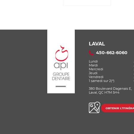
LAVAL
450-662-6060
Lundi
Mardi
Mercredi
Jeudi
Vendredi
1 samedi sur 2(*)
380 Boulevard Dagenais E,
Laval, QC H7M 5H4
OBTENIR L’ITINÉRA