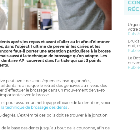
CON
RÉC
Urgenc
votre 
Publié
Bruxis
ents après les repas et avant d’aller au lit afin d’éliminer
nuit, 
s, dans l’objectif ultime de prévenir les caries et les
Publié
ncore faut-il porter une attention particulière à la brosse
, mais aussi à la technique de brossage qu’on adopte. Les
Le Bot
dentaire API couvrent dans l’article qui suit 3 points
ne ven
ents.
Publié
ive peut avoir des conséquences insoupçonnées,
 dentaire ainsi que le retrait des gencives au niveau des
éviter d’effectuer le brossage dans un mouvement de va-et-
 importante avec la brosse.
t pour assurer un nettoyage efficace de la dentition, voici
à
la technique de brossage des dents
:
 degrés. L’extrémité des poils doit se trouver à la jonction
de la base des dents jusqu’au bout de la couronne, afin de