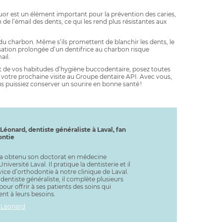
fluor est un élément important pour la prévention des caries,
n de l’émail des dents, ce qui les rend plus résistantes aux
 du charbon. Même s’ils promettent de blanchir les dents, le
isation prolongée d’un dentifrice au charbon risque
ail.
et de vos habitudes d’hygiène buccodentaire, posez toutes
e votre prochaine visite au Groupe dentaire API. Avec vous,
puissiez conserver un sourire en bonne santé !
Léonard, dentiste généraliste à Laval, fan
ontie
a obtenu son doctorat en médecine
Université Laval. Il pratique la dentisterie et il
vice d’orthodontie à notre clinique de Laval.
dentiste généraliste, il complète plusieurs
our offrir à ses patients des soins qui
nt à leurs besoins.
 Léonard