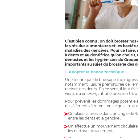
C’est bien connu : on doit brosser nos d
les résidus alimentaires et les bactérie
maladies des gencives. Pour ce faire, e
à dents et au dentifrice qu’on choisit
dentistes et les hygiénistes du Groupe 
importants au sujet du brossage des d
1. Adopter la bonne technique
Une technique de brossage trop agress
notamment l’usure prématurée de l’émail
racines des dents. En ce sens, il faut 
vient, ou en exerçant une pression trop
Pour prévenir les dommages potentiels e
des éléments à retenir en ce qui a trait 
On place la brosse dans un angle de 45
entre les dents et la gencive ;
On effectue un mouvement circulaire, 
les nettoyer doucement ;