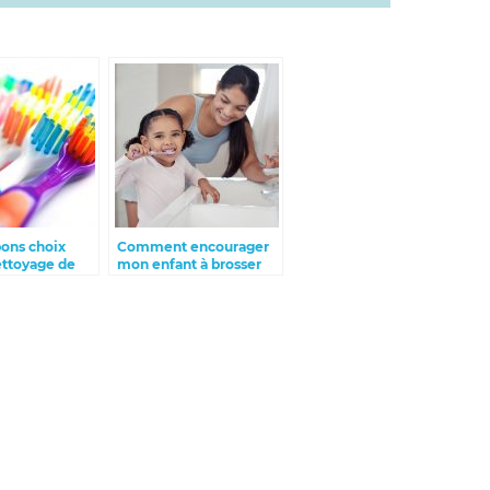
bons choix
Comment encourager
ettoyage de
mon enfant à brosser
ses dents ?