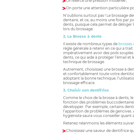
On exerce une pression modérée ;
On porte une attention particulière po
N’oublions surtout pas ! Le brossage des
dentaire, et ce, au moins une fois par jo
dents, puisque cela permet de déloger le
lors du brossage.
2. La Brosse à dents
Il existe de nombreux types de
brosses 
règle générale à retenir en ce qui a trait 
impérativement avoir des poils souples
dents, ce qui aide à protéger l’émail et
technique de brossage.
Autrement, choisissez une brosse à den
et confortablement toute votre dentitio
adoptant la bonne technique, l’utilisati
brossage efficace.
3. Choisir son dentifrice
Comme le choix de la brosse à dents, le c
fonction des problèmes buccodentaires
développer. Par exemple, certains dentif
l’apparition de problèmes de gencives. 
hygiéniste saura vous conseiller quant 
Retenez néanmoins les éléments suivants
Choisissez une saveur de dentifrice qu