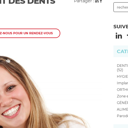
T DES DENTS
Partager :
SUIV
Z-NOUS POUR UN RENDEZ-VOUS
CAT
DENTI
(52)
HYGIE
Implan
ORTHO
Zone e
GÉNÉR
ALIME
Parodo