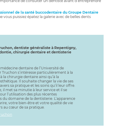
 l’importance de consulter un dentiste avant d’entreprendre
ssionnel de la santé buccodentaire du Groupe Dentaire
 vous puissiez épatez la galerie avec de belles dents
ruchon, dentiste généraliste à Repentigny,
dontie, chirurgie dentaire et dentisterie
médecine dentaire de l’Université de
 Truchon s’intéresse particulièrement à la
à la chirurgie dentaire ainsi qu’à la
esthétique. Il souhaite changer la vie de ses
avers sa pratique et les soins qu’il leur offre.
, il met sa minutie à leur service et il se
ur l’utilisation des plus récentes
s du domaine de la dentisterie. L’apparence
rire, votre bien-être et votre qualité de vie
rs au cœur de sa pratique.
Truchon