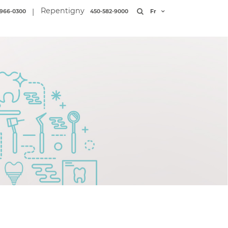
Repentigny
|
966-0300
450-582-9000
Fr