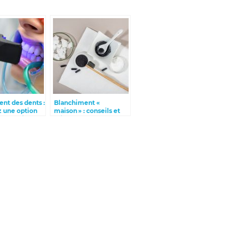
nt des dents :
Blanchiment «
z une option
maison » : conseils et
e et efficace
mise en garde