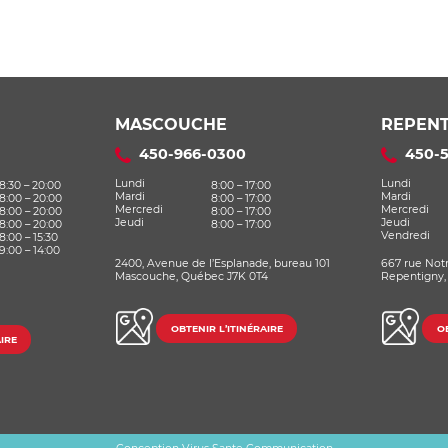
MASCOUCHE
REPENT
450-966-0300
450-
Lundi
Lundi
8:30 – 20:00
8:00 – 17:00
Mardi
Mardi
8:00 – 20:00
8:00 – 17:00
Mercredi
Mercredi
8:00 – 20:00
8:00 – 17:00
Jeudi
Jeudi
8:00 – 20:00
8:00 – 17:00
Vendredi
8:00 – 15:30
9:00 – 14:00
2400, Avenue de l’Esplanade, bureau 101
667 rue Not
Mascouche, Québec J7K 0T4
Repentigny,
OBTENIR L’ITINÉRAIRE
OB
IRE