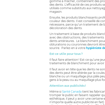
gomme à mâcher, contiennent des produi
des dents. L’efficacité de ces produits s
utilisés comme substituts aux nettoyag
magasin.
Ensuite, les produits blanchissants prof
couleur des dents. Il est conseillé de co
nécessaire, parce qu’un traitement de
décoloration des dents.
Un traitement à base de produits blanchi
avec des obstructions, des traitements 
dents antérieures. Le blanchiment pourr
obturations ou couronnes devront être
sourire. Parlez-en à votre
hygiéniste d
Est-ce utile pour tous ?
Il faut faire attention ! Est-ce qu’une 
traitements de blanchiment pour avoir d
Il faut avoir en tête que les dents ne s
des dents peut être altérée par la coule
blanche ou un maquillage plus pâle peu
gens à la peau ou au maquillage plus fo
Attention aux publicités !
Même si
Santé Canada
tient les fabric
tromper le public en faisant rappeler 
esthétique, il peut y avoir une certain
n’importe quelle autre publicité en fait