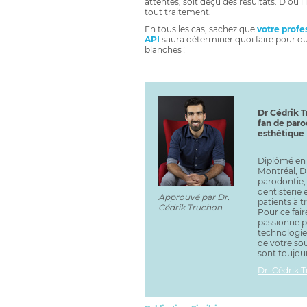
attentes, soit déçu des résultats. D’où
tout traitement.
En tous les cas, sachez que
votre profe
API
saura déterminer quoi faire pour que
blanches !
Dr Cédrik T
fan de paro
esthétique
Diplômé en 
Montréal, Dr
parodontie, 
dentisterie 
Approuvé par Dr.
patients à tr
Cédrik Truchon
Pour ce faire
passionne po
technologie
de votre sou
sont toujou
Dr. Cédrik 