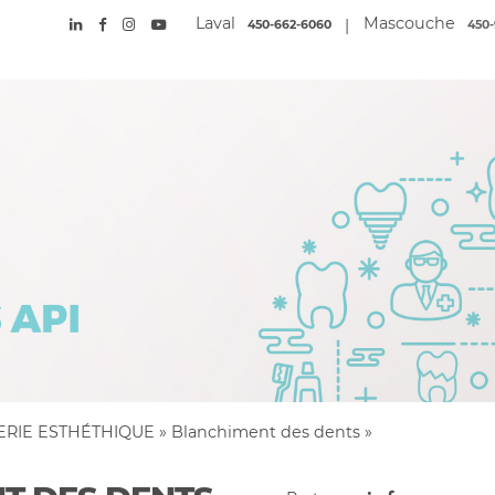
Laval
Mascouche
|
450-662-6060
450-
ERIE ESTHÉTHIQUE
»
Blanchiment des dents
»