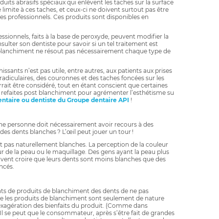
ts abrasifs spéciaux qui enlèvent les taches sur la surface
e limite à ces taches, et ceux-ci ne doivent surtout pas être
es professionnels. Ces produits sont disponibles en
essionnels, faits à la base de peroxyde, peuvent modifier la
nsulter son dentiste pour savoir si un tel traitement est
 blanchiment ne résout pas nécessairement chaque type de
ssants n’est pas utile, entre autres, aux patients aux prises
radiculaires, des couronnes et des taches foncées sur les
ait être considéré, tout en étant conscient que certaines
 refaites post blanchiment pour agrémenter l’esthétisme su
entaire ou dentiste du Groupe dentaire API
!
jeune personne doit nécessairement avoir recours à des
es dents blanches ? L’œil peut jouer un tour !
ont pas naturellement blanches. La perception de la couleur
ur de la peau ou le maquillage. Des gens ayant la peau plus
vent croire que leurs dents sont moins blanches que des
ncés.
ants de produits de blanchiment des dents de ne pas
que les produits de blanchiment sont seulement de nature
e exagération des bienfaits du produit. (Comme dans
) Il se peut que le consommateur, après s’être fait de grandes