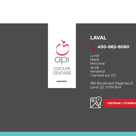
solutions
LAVAL
450-662-6060
Lundi
Mardi
Mercredi
Jeudi
Vendredi
1 samedi sur 2(*)
380 Boulevard Dagenais E,
Laval, QC H7M 5H4
OBTENIR L’ITINÉRA