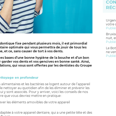
CON
RÉC
Urgenc
votre 
Publié
Bruxis
nuit, 
Publié
dontique fixe pendant plusieurs mois, il est primordial
aire optimale qui vous permettra de jouir de tous les
Le Bot
 et ce, sans causer de tort à vos dents.
ne ven
Publié
les bases d’une bonne hygiène de la bouche et d’un bon
ur garder vos dents et vos gencives en bonne santé. Ainsi,
ations, qui vous sont offertes par les dentistes du Groupe
ettoyage en profondeur
us alimentaires et les bactéries se logent autour de l’appareil
 le nettoyer au quotidien afin de les éliminer et prévenir les
 y sont associés. Pour y arriver, voici les conseils de nos
re que vous devriez mettre en pratique :
ever les éléments amovibles de votre appareil
ptée à votre appareil dentaire, qui a une petite tête et des