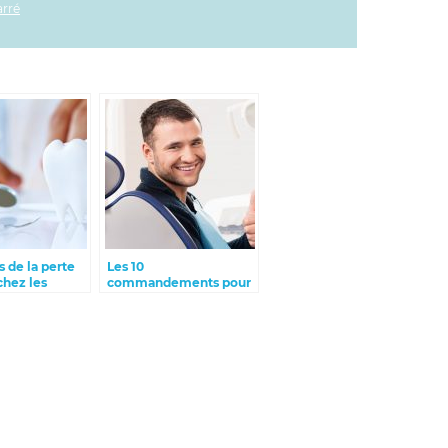
arré
s de la perte
Les 10
chez les
commandements pour
t comment les
une bonne santé bucco-
dentaire