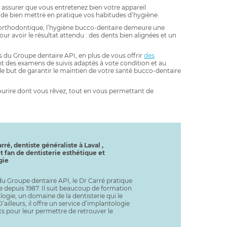
assurer que vous entretenez bien votre appareil
de bien mettre en pratique vos habitudes d’hygiène.
orthodontique, l’hygiène bucco-dentaire demeure une
r avoir le résultat attendu : des dents bien alignées et un
s du Groupe dentaire API, en plus de vous offrir
des
t des examens de suivis adaptés à vote condition et au
 le but de garantir le maintien de votre santé bucco-dentaire
ourire dont vous rêvez, tout en vous permettant de
rré, dentiste généraliste à Laval ,
t fan de dentisterie esthétique et
gie
u Groupe dentaire API, le Dr Carré pratique
ie depuis 1987. Il suit beaucoup de formation
ogie, un domaine de la dentisterie qui le
’ailleurs, il offre un service d’implantologie
ts pour leur permettre de retrouver le