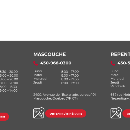
MASCOUCHE
REPENT
450-966-0300
450-
Lundi
Lundi
8:30 – 20:00
8:00 – 17:00
Mardi
Mardi
8:00 – 20:00
8:00 – 17:00
Mercredi
Mercredi
8:00 – 20:00
8:00 – 17:00
Jeudi
Jeudi
8:00 – 20:00
8:00 – 17:00
Vendredi
8:00 – 15:30
9:00 – 14:00
2400, Avenue de l’Esplanade, bureau 101
667 rue Not
Mascouche, Québec J7K 0T4
Repentigny,
OBTENIR L’ITINÉRAIRE
OB
IRE