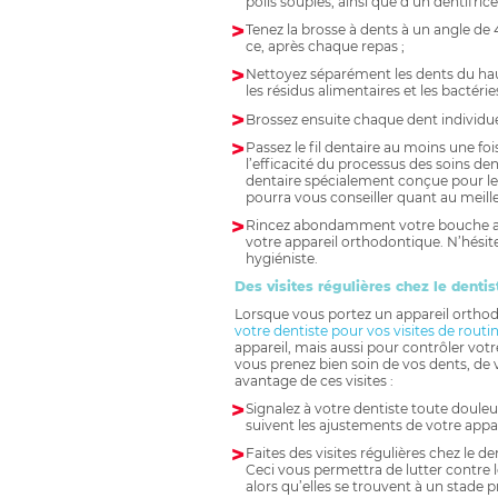
poils souples, ainsi que d’un dentifrice 
Tenez la brosse à dents à un angle de 4
ce, après chaque repas ;
Nettoyez séparément les dents du hau
les résidus alimentaires et les bactéries
Brossez ensuite chaque dent individu
Passez le fil dentaire au moins une foi
l’efficacité du processus des soins de
dentaire spécialement conçue pour les
pourra vous conseiller quant au meilleu
Rincez abondamment votre bouche apr
votre appareil orthodontique. N’hésit
hygiéniste.
Des visites régulières chez le dentis
Lorsque vous portez un appareil orthodo
votre dentiste pour vos visites de routi
appareil, mais aussi pour contrôler vot
vous prenez bien soin de vos dents, de v
avantage de ces visites :
Signalez à votre dentiste toute douleu
suivent les ajustements de votre appar
Faites des visites régulières chez le de
Ceci vous permettra de lutter contre
alors qu’elles se trouvent à un stade p