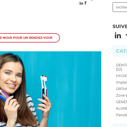
SUIV
Z-NOUS POUR UN RENDEZ-VOUS
CAT
DENTI
(52)
HYGIE
Implan
ORTHO
Zone e
GÉNÉR
ALIME
Parodo