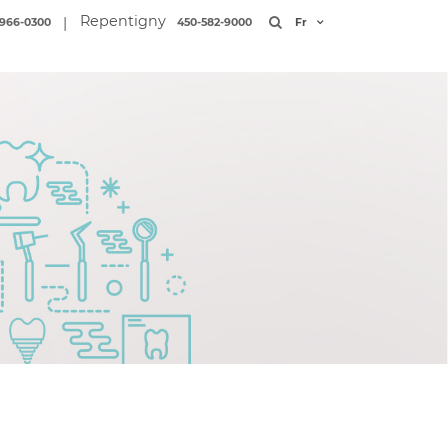
Repentigny
|
966-0300
450-582-9000
Fr