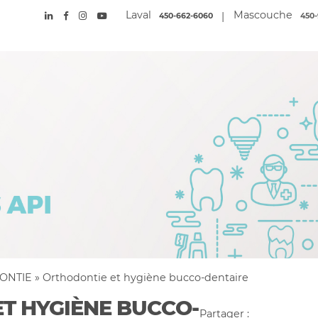
Laval
Mascouche
|
450-662-6060
450-
ONTIE
»
Orthodontie et hygiène bucco-dentaire
T HYGIÈNE BUCCO-
Partager :