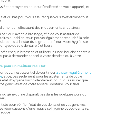
fluoré ;
5 ° et nettoyez en douceur l’entièreté de votre appareil, et
t et du bas pour vous assurer que vous avez éliminé tous
 ;
ellement en effectuant des mouvements circulaires ;
s par jour, avant le brossage, afin de vous assurer de
ntaires quotidien. Vous pouvez également recourir à la soie
 broches, à l’instar du segment enfileur. Votre hygiéniste
r type de soie dentaire à utiliser ;
ès chaque brossage et utilisez un rince-bouche adapté à
ez pas à demander conseil à votre dentiste ou à votre
te pour un meilleur résultat
ntique, il est essentiel de continuer
à visiter régulièrement
ne
, et ce, pas seulement pour les ajustements de votre
re état d’hygiène bucco-dentaire et pour vous assurer que
os gencives et de votre appareil dentaire. Pour tirer
r ou gêne qui ne disparaît pas dans les quelques jours qui
eil ;
ntiste pour vérifier l’état de vos dents et de vos gencives.
 les répercussions d’une mauvaise hygiène bucco-dentaire,
récoce ;