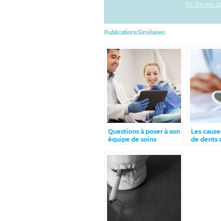
Dr. bruno c
Publications Similaires :
Questions à poser à son
Les cause
équipe de soins
de dents 
dentaires
adultes e
éviter