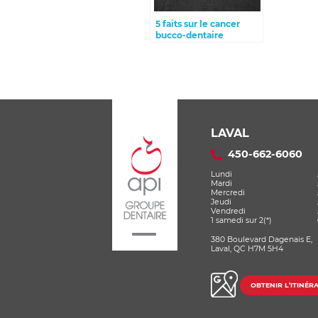
5 faits sur le cancer
bucco-dentaire
LAVAL
450-662-6060
Lundi
Mardi
Mercredi
Jeudi
Vendredi
1 samedi sur 2(*)
380 Boulevard Dagenais E,
Laval, QC H7M 5H4
OBTENIR L’ITINÉRA