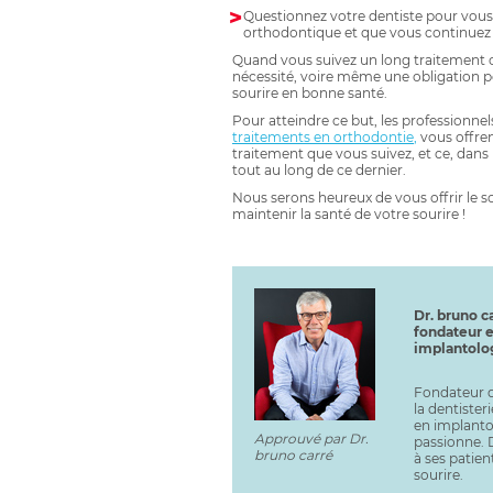
Questionnez votre dentiste pour vous 
orthodontique et que vous continuez 
Quand vous suivez un long traitement 
nécessité, voire même une obligation pou
sourire en bonne santé.
Pour atteindre ce but, les professionnel
traitements en orthodontie
,
vous offren
traitement que vous suivez, et ce, dans
tout au long de ce dernier.
Nous serons heureux de vous offrir le s
maintenir la santé de votre sourire !
Dr. bruno ca
fondateur e
implantolo
Fondateur d
la dentister
en implantol
Approuvé par Dr.
passionne. D
bruno carré
à ses patien
sourire.