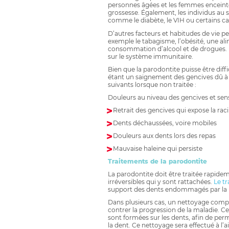
personnes âgées et les femmes enceint
grossesse. Également, les individus au
comme le diabète, le VIH ou certains ca
D’autres facteurs et habitudes de vie p
exemple le tabagisme, l’obésité, une al
consommation d’alcool et de drogues. E
sur le système immunitaire.
Bien que la parodontite puisse être diff
étant un saignement des gencives dû à
suivants lorsque non traitée :
Douleurs au niveau des gencives et se
Retrait des gencives qui expose la raci
Dents déchaussées, voire mobiles
Douleurs aux dents lors des repas
Mauvaise haleine qui persiste
Traitements de la parodontite
La parodontite doit être traitée rapide
irréversibles qui y sont rattachées.
Le t
support des dents endommagés par la 
Dans plusieurs cas, un nettoyage compl
contrer la progression de la maladie. Ce 
sont formées sur les dents, afin de perm
la dent. Ce nettoyage sera effectué à l’a