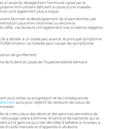
es à cause du dérèglement hormonal causé par la
 système immunitaire déficient à cause d’une maladie
ncer sont également plus à risque.
euvent favoriser le développement de la parodontite, par
imentation pauvre en vitamines ou encore la
n effet, ces facteurs ont également une incidence négative
icile à déceler à un stade peu avancé, le principal symptôme
 l’inflammation, la maladie peut causer les symptômes
nsation de gonflement
ne de la dent et cause de l’hypersensibilité dentaire
ment pour éviter sa progression et les conséquences
raitement
aura pour objectif de restaurer les tissus de
maladie.
et et méticuleux des dents et des gencives permettra de
nettoyage visera à éliminer le tartre et les bactéries qui se
ettra à la gencive qui s’est décollée d’adhérer à nouveau à
ide d’outils manuels et d’appareils à ultrasons.