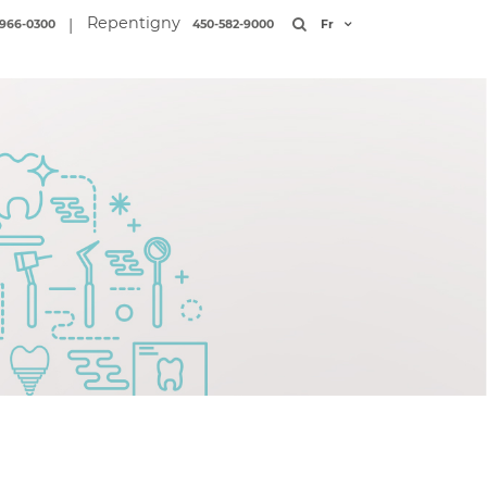
Repentigny
|
966-0300
450-582-9000
Fr