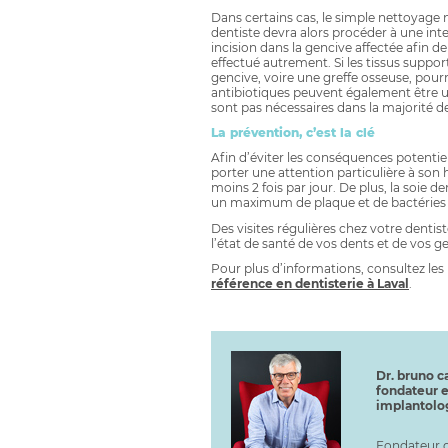
Dans certains cas, le simple nettoyage n
dentiste devra alors procéder à une inte
incision dans la gencive affectée afin d
effectué autrement. Si les tissus suppo
gencive, voire une greffe osseuse, pourr
antibiotiques peuvent également être uti
sont pas nécessaires dans la majorité de
La prévention, c’est la clé
Afin d’éviter les conséquences potentiel
porter une attention particulière à son
moins 2 fois par jour. De plus, la soie 
un maximum de plaque et de bactéries 
Des visites régulières chez votre dent
l’état de santé de vos dents et de vos ge
Pour plus d’informations, consultez les
référence en dentisterie à Laval
.
Dr. bruno ca
fondateur e
implantolo
Fondateur d