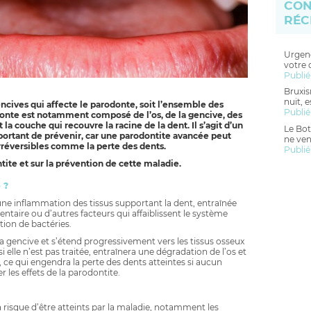
CON
RÉC
Urgenc
votre 
Publié
Bruxis
nuit, 
ncives qui affecte le parodonte, soit l’ensemble des
Publié
odonte est notamment composé de l’os, de la gencive, des
la couche qui recouvre la racine de la dent. Il s’agit d’un
Le Bot
ortant de prévenir, car une parodontite avancée peut
ne ven
rréversibles comme la perte des dents.
Publié
ontite et sur la prévention de cette maladie.
 ?
une inflammation des tissus supportant la dent, entraînée
aire ou d’autres facteurs qui affaiblissent le système
tion de bactéries.
a gencive et s’étend progressivement vers les tissus osseux
i elle n’est pas traitée, entraînera une dégradation de l’os et
e qui engendra la perte des dents atteintes si aucun
r les effets de la parodontite.
à risque d’être atteints par la maladie, notamment les