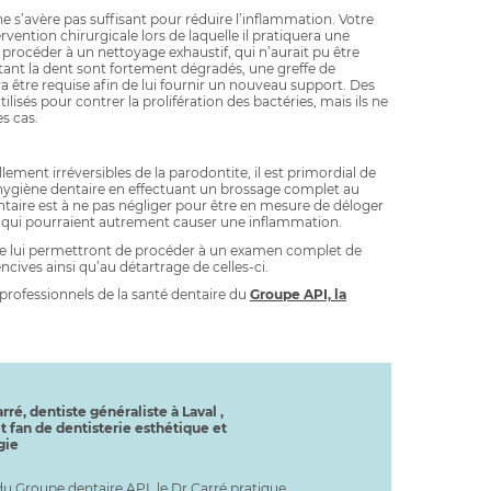
e s’avère pas suffisant pour réduire l’inflammation. Votre
rvention chirurgicale lors de laquelle il pratiquera une
e procéder à un nettoyage exhaustif, qui n’aurait pu être
rtant la dent sont fortement dégradés, une greffe de
a être requise afin de lui fournir un nouveau support. Des
lisés pour contrer la prolifération des bactéries, mais ils ne
s cas.
lement irréversibles de la parodontite, il est primordial de
 hygiène dentaire en effectuant un brossage complet au
dentaire est à ne pas négliger pour être en mesure de déloger
qui pourraient autrement causer une inflammation.
iste lui permettront de procéder à un examen complet de
ncives ainsi qu’au détartrage de celles-ci.
 professionnels de la santé dentaire du
Groupe API, la
rré, dentiste généraliste à Laval ,
t fan de dentisterie esthétique et
gie
u Groupe dentaire API, le Dr Carré pratique