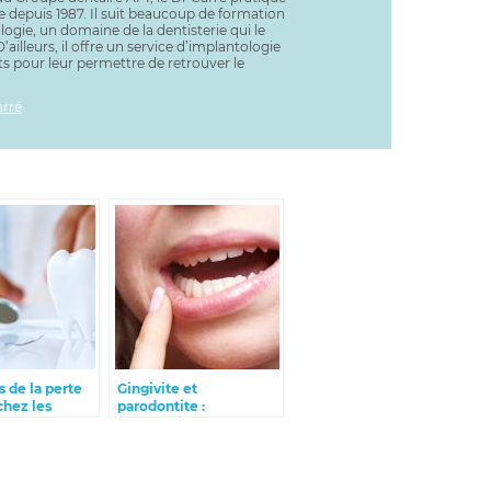
ie depuis 1987. Il suit beaucoup de formation
ogie, un domaine de la dentisterie qui le
’ailleurs, il offre un service d’implantologie
ts pour leur permettre de retrouver le
arré
s de la perte
Gingivite et
chez les
parodontite :
t comment les
comparaison