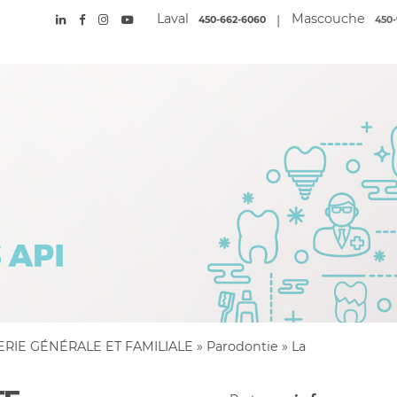
Laval
Mascouche
|
450-662-6060
450-
ERIE GÉNÉRALE ET FAMILIALE
»
Parodontie
»
La