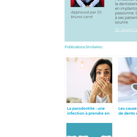
la dentister
en implantol
Approuvé par Dr.
passionne. D
bruno carré
à ses patien
sourire.
Dr. bruno c
Publications Similaires :
La parodontite : une
Les cause
infection à prendre en
de dents 
charge rapidement
adultes e
éviter