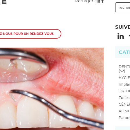
TE
Partager :
SUIV
Z-NOUS POUR UN RENDEZ-VOUS
CAT
DENTI
(52)
HYGIE
Implan
ORTHO
Zone e
GÉNÉR
ALIME
Parodo