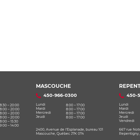
MASCOUCHE
REPENT
450-966-0300
450-
Lundi
Lundi
8:30 – 20:00
8:00 – 17:00
Mardi
Mardi
8:00 – 20:00
8:00 – 17:00
Mercredi
Mercredi
8:00 – 20:00
8:00 – 17:00
Jeudi
Jeudi
8:00 – 20:00
8:00 – 17:00
Vendredi
8:00 – 15:30
9:00 – 14:00
2400, Avenue de l’Esplanade, bureau 101
667 rue Not
Mascouche, Québec J7K 0T4
Repentigny,