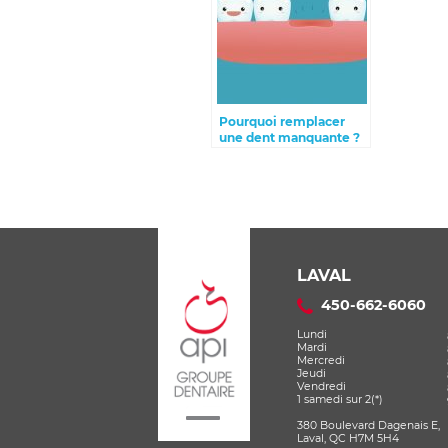
Pourquoi remplacer
une dent manquante ?
LAVAL
450-662-6060
Lundi
Mardi
Mercredi
Jeudi
Vendredi
1 samedi sur 2(*)
380 Boulevard Dagenais E,
Laval, QC H7M 5H4