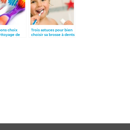
bons choix
Trois astuces pour bien
ettoyage de
choisir sa brosse à dents