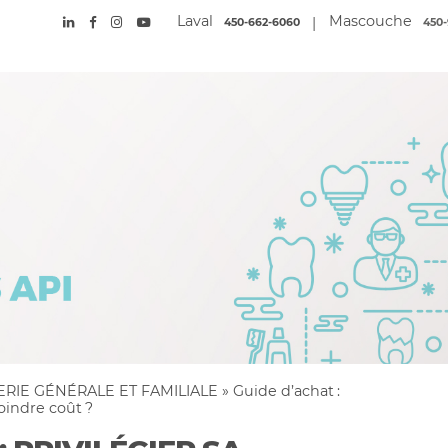
Laval
Mascouche
|
450-662-6060
450-
ERIE GÉNÉRALE ET FAMILIALE
»
Guide d’achat :
oindre coût ?