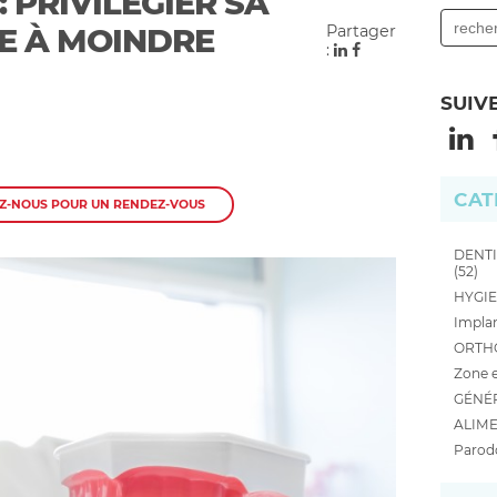
: PRIVILÉGIER SA
E À MOINDRE
Partager
:
SUIV
CAT
Z-NOUS POUR UN RENDEZ-VOUS
DENTI
(52)
HYGIE
Implan
ORTHO
Zone e
GÉNÉR
ALIME
Parodo