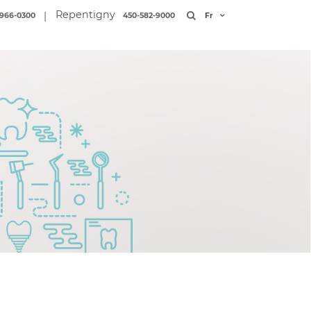
Repentigny
|
966-0300
450-582-9000
Fr