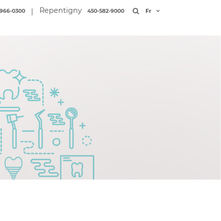
Repentigny
|
966-0300
450-582-9000
Fr