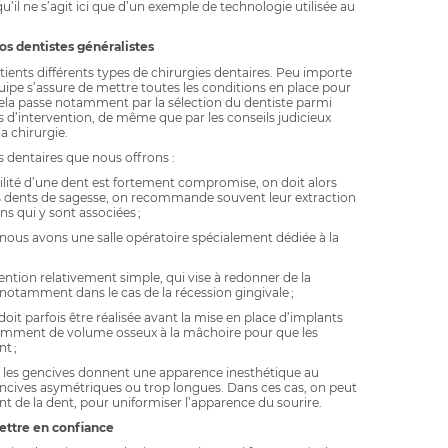
u’il ne s’agit ici que d’un exemple de technologie utilisée au
nos dentistes généralistes
ents différents types de chirurgies dentaires. Peu importe
équipe s’assure de mettre toutes les conditions en place pour
. Cela passe notamment par la sélection du dentiste parmi
s d’intervention, de même que par les conseils judicieux
la chirurgie.
es dentaires que nous offrons :
bilité d’une dent est fortement compromise, on doit alors
s des dents de sagesse, on recommande souvent leur extraction
ns qui y sont associées ;
nous avons une salle opératoire spécialement dédiée à la
ention relativement simple, qui vise à redonner de la
, notamment dans le cas de la récession gingivale ;
doit parfois être réalisée avant la mise en place d’implants
isamment de volume osseux à la mâchoire pour que les
t ;
ue les gencives donnent une apparence inesthétique au
ncives asymétriques ou trop longues. Dans ces cas, on peut
t de la dent, pour uniformiser l’apparence du sourire.
ettre en confiance