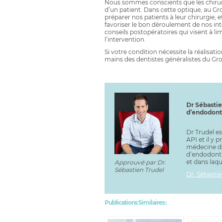
Nous sommes conscients que les chirurg
d’un patient. Dans cette optique, au Gr
préparer nos patients à leur chirurgie, e
favoriser le bon déroulement de nos inte
conseils postopératoires qui visent à lim
l’intervention.
Si votre condition nécessite la réalisati
mains des dentistes généralistes du Gro
Dr Sébastie
d’endodont
Dr Trudel es
API et il y 
médecine de
d’endodonti
et dans laqu
Approuvé par Dr.
Sébastien Trudel
Dr. Sébastie
Publications Similaires :