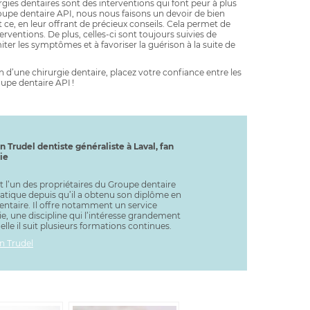
ies dentaires sont des interventions qui font peur à plus
oupe dentaire API, nous nous faisons un devoir de bien
t ce, en leur offrant de précieux conseils. Cela permet de
rventions. De plus, celles-ci sont toujours suivies de
iter les symptômes et à favoriser la guérison à la suite de
on d’une chirurgie dentaire, placez votre confiance entre les
upe dentaire API !
n Trudel dentiste généraliste à Laval, fan
ie
t l’un des propriétaires du Groupe dentaire
pratique depuis qu’il a obtenu son diplôme en
ntaire. Il offre notamment un service
e, une discipline qui l’intéresse grandement
elle il suit plusieurs formations continues.
n Trudel