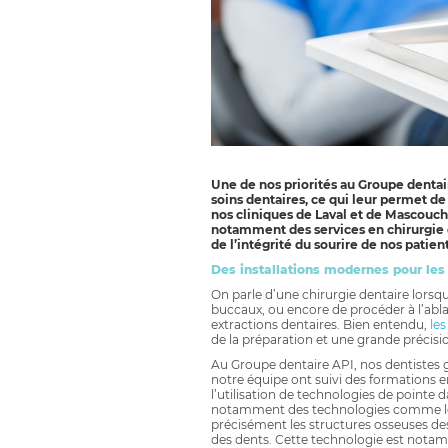
Une de nos priorités au Groupe dentai
soins dentaires, ce qui leur permet de
nos cliniques de Laval et de Mascouc
notamment des services en chirurgie d
de l’intégrité du sourire de nos patient
Des installations modernes pour les 
On parle d’une chirurgie dentaire lorsqu’
buccaux, ou encore de procéder à l’abla
extractions dentaires. Bien entendu,
les
de la préparation et une grande précisio
Au Groupe dentaire API, nos dentistes 
notre équipe ont suivi des formations e
l’utilisation de technologies de point
notamment des technologies comme le 
précisément les structures osseuses d
des dents. Cette technologie est notamm