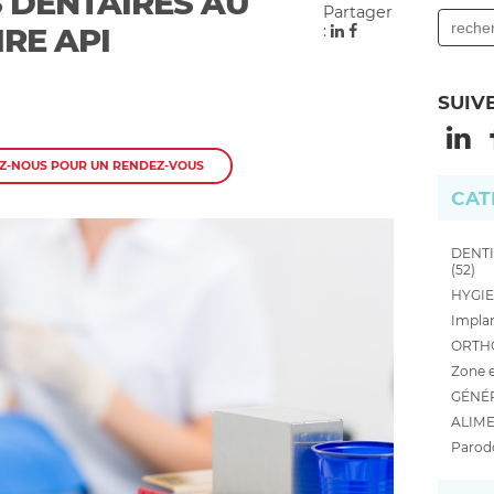
S DENTAIRES AU
Partager
RE API
:
SUIV
Z-NOUS POUR UN RENDEZ-VOUS
CAT
DENTI
(52)
HYGIE
Implan
ORTHO
Zone e
GÉNÉR
ALIME
Parodo