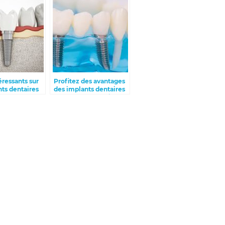
téressants sur
Profitez des avantages
nts dentaires
des implants dentaires
grâce à notre équipe
dévouée