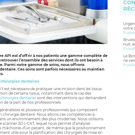
CON
RÉC
Urgenc
votre 
Publié
Bruxis
nuit, 
Publié
re API est d’offrir à nos patients une gamme complète de
Le Bot
 retrouver l’ensemble des services dont ils ont besoin à
ne ven
he. Parmi notre gamme de soins, nous offrons
Publié
entaire. Ces soins sont parfois nécessaires au maintien
s.
chirurgies dentaires
il est nécessaire de pratiquer une incision dans les tissus
tion de certains tissus, notamment dans le cas des
 chirurgies dentaires
sont des interventions qui demandent
n de la part de nos professionnels.
généralistes et plusieurs professionnels qui composent
n chirurgie dentaire. Nous allions ces compétences à
e dans un environnement des plus modernes. Nous utilisons
scanner 3D I-CAT, lequel nous permet d’analyser
es mâchoires d’un patient, de même que le positionnement
ent utile pour la planification des chirurgies de mise en